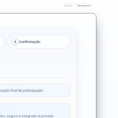
Início
Registro
4
Confirmação
mação final de participação.
es, seguro e integrado à jornada